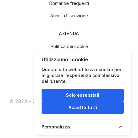
Domande frequenti
Annulla l'iscrizione
AZIENDA
Politica dei cookie
Politica sulla Privacy
Utilizziamo i cookie
Questo sito web utilizza i cookie per
Termini e condizioni
migliorare l'esperienza complessiva
dell'utente.
Contattaci
Solo essenziali
© 2023 - 2026 - QrDesigner
Tutti i diritti riservati
Accetta tutti
Personalizza