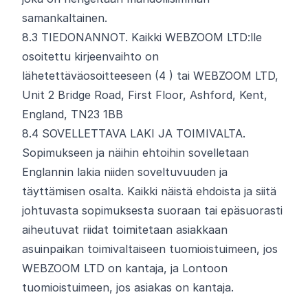
samankaltainen.
8.
3
TIEDONANNOT. Kaikki WEBZOOM LTD:lle
osoitettu kirjeenvaihto on
lähetettävä
osoitteeseen
(4
) tai WEBZOOM LTD,
Unit 2 Bridge Road, First Floor, Ashford, Kent,
England, TN23 1BB
8.
4
SOVELLETTAVA LAKI JA TOIMIVALTA.
Sopimukseen ja näihin ehtoihin sovelletaan
Englannin lakia niiden soveltuvuuden ja
täyttämisen osalta. Kaikki näistä ehdoista ja siitä
johtuvasta sopimuksesta suoraan tai epäsuorasti
aiheutuvat riidat toimitetaan asiakkaan
asuinpaikan toimivaltaiseen tuomioistuimeen, jos
WEBZOOM LTD on kantaja, ja Lontoon
tuomioistuimeen, jos asiakas on kantaja.