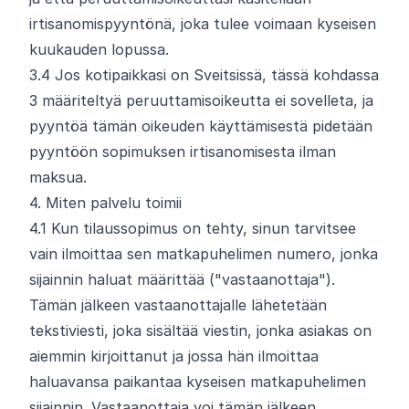
irtisanomispyyntönä, joka tulee voimaan kyseisen
kuukauden lopussa.
3.
4
Jos kotipaikkasi on Sveitsissä, tässä kohdassa
3 määriteltyä peruuttamisoikeutta ei sovelleta, ja
pyyntöä tämän oikeuden käyttämisestä pidetään
pyyntöön sopimuksen irtisanomisesta ilman
maksua.
4. Miten palvelu toimii
4.
1
Kun tilaussopimus on tehty, sinun tarvitsee
vain ilmoittaa sen matkapuhelimen numero, jonka
sijainnin haluat määrittää ("vastaanottaja").
Tämän jälkeen vastaanottajalle lähetetään
tekstiviesti, joka sisältää viestin, jonka asiakas on
aiemmin kirjoittanut ja jossa hän ilmoittaa
haluavansa paikantaa kyseisen matkapuhelimen
sijainnin. Vastaanottaja voi tämän jälkeen