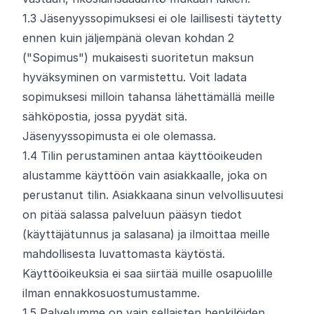
1.
3
Jäsenyyssopimuksesi ei ole laillisesti täytetty
ennen kuin jäljempänä olevan kohdan 2
("Sopimus") mukaisesti suoritetun maksun
hyväksyminen on varmistettu. Voit ladata
sopimuksesi milloin tahansa lähettämällä meille
sähköpostia, jossa pyydät sitä.
Jäsenyyssopimusta ei ole olemassa.
1.
4
Tilin perustaminen antaa käyttöoikeuden
alustamme käyttöön vain asiakkaalle, joka on
perustanut tilin. Asiakkaana sinun velvollisuutesi
on pitää salassa palveluun pääsyn tiedot
(käyttäjätunnus ja salasana) ja ilmoittaa meille
mahdollisesta luvattomasta käytöstä.
Käyttöoikeuksia ei saa siirtää muille osapuolille
ilman ennakkosuostumustamme.
1.
5
Palvelumme on vain sellaisten henkilöiden