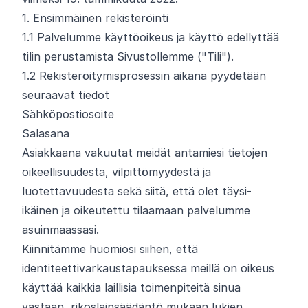
1. Ensimmäinen rekisteröinti
1.
1
Palvelumme käyttöoikeus ja käyttö edellyttää
tilin perustamista Sivustollemme ("Tili").
1.
2
Rekisteröitymisprosessin aikana pyydetään
seuraavat tiedot
Sähköpostiosoite
Salasana
Asiakkaana vakuutat meidät antamiesi tietojen
oikeellisuudesta, vilpittömyydestä ja
luotettavuudesta sekä siitä, että olet täysi-
ikäinen ja oikeutettu tilaamaan palvelumme
asuinmaassasi.
Kiinnitämme huomiosi siihen, että
identiteettivarkaustapauksessa meillä on oikeus
käyttää kaikkia laillisia toimenpiteitä sinua
vastaan, rikoslainsäädäntö mukaan lukien.