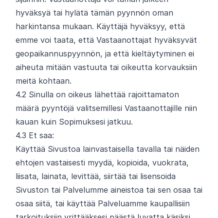
hyväksyä tai hylätä tämän pyynnön oman
harkintansa mukaan. Käyttäjä hyväksyy, että
emme voi taata, että Vastaanottajat hyväksyvät
geopaikannuspyynnön, ja että kieltäytyminen ei
aiheuta mitään vastuuta tai oikeutta korvauksiin
meitä kohtaan.
4.
2
Sinulla on oikeus lähettää rajoittamaton
määrä pyyntöjä valitsemillesi Vastaanottajille niin
kauan kuin Sopimuksesi jatkuu.
4.
3
Et saa:
Käyttää Sivustoa lainvastaisella tavalla tai näiden
ehtojen vastaisesti myydä, kopioida, vuokrata,
liisata, lainata, levittää, siirtää tai lisensoida
Sivuston tai Palvelumme aineistoa tai sen osaa tai
osaa siitä, tai käyttää Palveluamme kaupallisiin
tarkoituksiin yrittääksesi päästä luvatta käsiksi