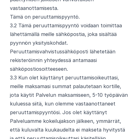
vastaanottamisesta.
Tämä on peruuttamispyyntö.
3.
2
Tämä peruuttamispyyntö voidaan toimittaa
lähettämällä meille sähköpostia, joka sisältää
pyynnön yksityiskohdat.
Peruuttamisvahvistussähköposti lähetetään
rekisteröinnin yhteydessä antamaasi
sähköpostiosoitteeseen.
3.
3
Kun olet käyttänyt peruuttamisoikeuttasi,
meille maksamasi summat palautetaan kortille,
jota käytit Palvelun maksamiseen, 5-10 työpäivän
kuluessa siitä, kun olemme vastaanottaneet
peruuttamispyyntösi. Jos olet käyttänyt
Palveluamme kokeilujakson jälkeen, ymmärrät,
että kuluvalta kuukaudelta ei makseta hyvitystä
ja että peruuttamisoikeuttasi käsitellään