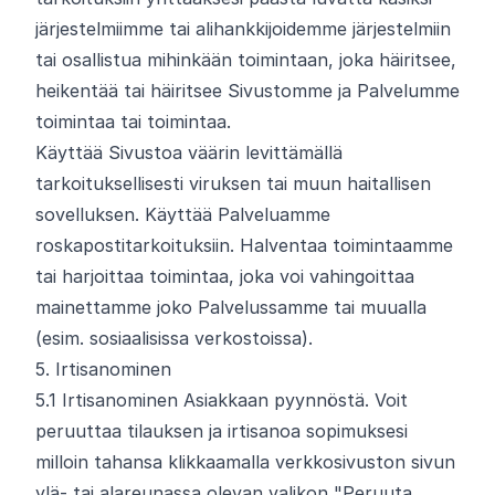
järjestelmiimme tai alihankkijoidemme järjestelmiin
tai osallistua mihinkään toimintaan, joka häiritsee,
heikentää tai häiritsee Sivustomme ja Palvelumme
toimintaa tai toimintaa.
Käyttää Sivustoa väärin levittämällä
tarkoituksellisesti viruksen tai muun haitallisen
sovelluksen. Käyttää Palveluamme
roskapostitarkoituksiin. Halventaa toimintaamme
tai harjoittaa toimintaa, joka voi vahingoittaa
mainettamme joko Palvelussamme tai muualla
(esim. sosiaalisissa verkostoissa).
5. Irtisanominen
5.
1
Irtisanominen Asiakkaan pyynnöstä. Voit
peruuttaa tilauksen ja irtisanoa sopimuksesi
milloin tahansa klikkaamalla verkkosivuston sivun
ylä- tai alareunassa olevan valikon "Peruuta