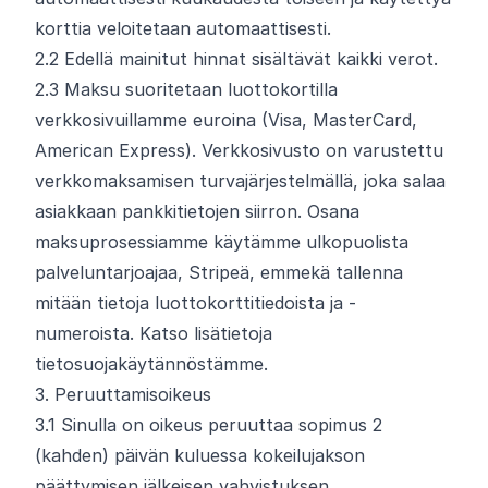
korttia veloitetaan automaattisesti.
2.
2
Edellä mainitut hinnat sisältävät kaikki verot.
2.
3
Maksu suoritetaan luottokortilla
verkkosivuillamme euroina (Visa, MasterCard,
American Express). Verkkosivusto on varustettu
verkkomaksamisen turvajärjestelmällä, joka salaa
asiakkaan pankkitietojen siirron. Osana
maksuprosessiamme käytämme ulkopuolista
palveluntarjoajaa, Stripeä, emmekä tallenna
mitään tietoja luottokorttitiedoista ja -
numeroista. Katso lisätietoja
tietosuojakäytännöstämme.
3. Peruuttamisoikeus
3.
1
Sinulla on oikeus peruuttaa sopimus 2
(kahden) päivän kuluessa kokeilujakson
päättymisen jälkeisen vahvistuksen