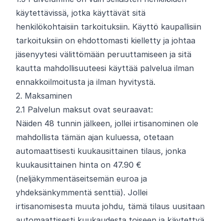
käytettävissä, jotka käyttävät sitä
henkilökohtaisiin tarkoituksiin. Käyttö kaupallisiin
tarkoituksiin on ehdottomasti kielletty ja johtaa
jäsenyytesi välittömään peruuttamiseen ja sitä
kautta mahdollisuuteesi käyttää palvelua ilman
ennakkoilmoitusta ja ilman hyvitystä.
2. Maksaminen
2.
1
Palvelun maksut ovat seuraavat:
Näiden 48 tunnin jälkeen, jollei irtisanominen ole
mahdollista tämän ajan kuluessa, otetaan
automaattisesti kuukausittainen tilaus, jonka
kuukausittainen hinta on 47.90 €
(neljäkymmentäseitsemän euroa ja
yhdeksänkymmentä senttiä). Jollei
irtisanomisesta muuta johdu, tämä tilaus uusitaan
automaattisesti kuukaudesta toiseen ja käytettyä