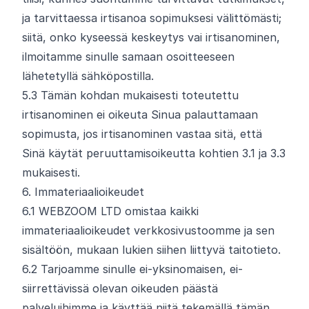
ja tarvittaessa irtisanoa sopimuksesi välittömästi;
siitä, onko kyseessä keskeytys vai irtisanominen,
ilmoitamme sinulle samaan osoitteeseen
lähetetyllä sähköpostilla.
5.
3
Tämän kohdan mukaisesti toteutettu
irtisanominen ei oikeuta Sinua palauttamaan
sopimusta, jos irtisanominen vastaa sitä, että
Sinä käytät peruuttamisoikeutta kohtien 3.1 ja 3.3
mukaisesti.
6. Immateriaalioikeudet
6.
1
WEBZOOM LTD omistaa kaikki
immateriaalioikeudet verkkosivustoomme ja sen
sisältöön, mukaan lukien siihen liittyvä taitotieto.
6.
2
Tarjoamme sinulle ei-yksinomaisen, ei-
siirrettävissä olevan oikeuden päästä
palveluihimme ja käyttää niitä tekemällä tämän