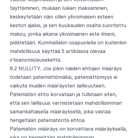
täyttäminen, mukaan lukien maksaminen,
keskeytetään näin ollen ylivoimaisen esteen
keston ajaksi, ja sen kuukauden osalta suoritettu
maksu, jonka aikana ylivoimainen este ilmeni,
pidätetään. Kummallakin osapuolella on kuitenkin
mahdollisuus käyttää 5 artiklassa olevaa
irtisanomislauseketta.
8.
2
NULLITY. Jos jokin näiden ehtojen määräys
todetaan pätemättömäksi, pätemättömyys ei
vaikuta muiden määräysten laillisuuteen.
Pätemätön ehto korvataan ja tulkitaan siten,
että sen laillisuus varmistetaan mahdollisimman
samankaltaisella määräyksellä, joka vastaa
hengeltään pätemätöntä ehtoa.
Pätemätön määräys on korvattava määräyksellä,
joka on hengeltään mahdollisimman