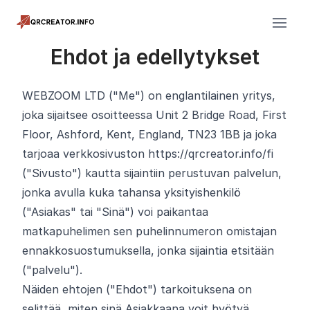
Ehdot ja edellytykset
WEBZOOM LTD ("Me") on englantilainen yritys,
joka sijaitsee osoitteessa Unit 2 Bridge Road, First
Floor, Ashford, Kent, England, TN23 1BB ja joka
tarjoaa verkkosivuston https://qrcreator.info/fi
("Sivusto") kautta sijaintiin perustuvan palvelun,
jonka avulla kuka tahansa yksityishenkilö
("Asiakas" tai "Sinä") voi paikantaa
matkapuhelimen sen puhelinnumeron omistajan
ennakkosuostumuksella, jonka sijaintia etsitään
("palvelu").
Näiden ehtojen ("Ehdot") tarkoituksena on
selittää, miten sinä Asiakkaana voit hyötyä