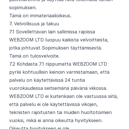
sopimuksen.
Tämä on immateriaalioikeus.
7. Velvollisuus ja takuu
7.
1
Sovellettavan lain sallimissa rajoissa
WEBZOOM LTD luopuu kaikista velvoitteista,
jotka johtuvat Sopimuksen täyttämisestä.
Tämä on tulosvelvoite.
7.
2
Kohdasta 7.1 riippumatta WEBZOOM LTD
pyrkii kohtuullisin keinoin varmistamaan, että
palvelu on käytettävissä 24 tuntia
vuorokaudessa seitsemänä päivänä viikossa.
WEBZOOM LTD ei kuitenkaan ole vastuussa siitä,
että palvelu ei ole käytettävissä vikojen,
teknisten rajoitusten tai muiden huoltotoimien
vuoksi, mikä ei anna oikeutta hyvitykseen.
Oikeutta hyvitykseen ei ole.