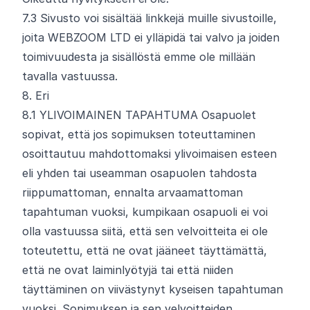
7.
3
Sivusto voi sisältää linkkejä muille sivustoille,
joita WEBZOOM LTD ei ylläpidä tai valvo ja joiden
toimivuudesta ja sisällöstä emme ole millään
tavalla vastuussa.
8. Eri
8.
1
YLIVOIMAINEN TAPAHTUMA Osapuolet
sopivat, että jos sopimuksen toteuttaminen
osoittautuu mahdottomaksi ylivoimaisen esteen
eli yhden tai useamman osapuolen tahdosta
riippumattoman, ennalta arvaamattoman
tapahtuman vuoksi, kumpikaan osapuoli ei voi
olla vastuussa siitä, että sen velvoitteita ei ole
toteutettu, että ne ovat jääneet täyttämättä,
että ne ovat laiminlyötyjä tai että niiden
täyttäminen on viivästynyt kyseisen tapahtuman
vuoksi. Sopimuksen ja sen velvoitteiden