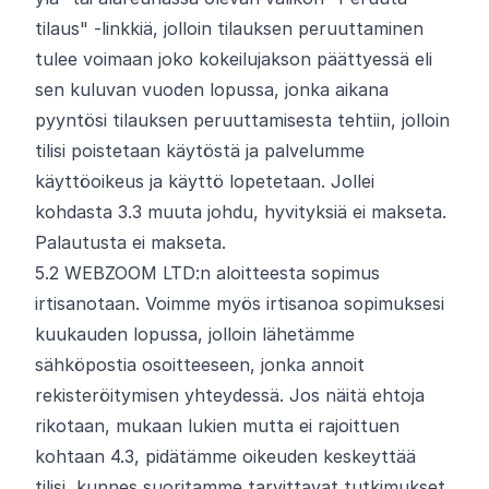
tilaus" -linkkiä, jolloin tilauksen peruuttaminen
tulee voimaan joko kokeilujakson päättyessä eli
sen kuluvan vuoden lopussa, jonka aikana
pyyntösi tilauksen peruuttamisesta tehtiin, jolloin
tilisi poistetaan käytöstä ja palvelumme
käyttöoikeus ja käyttö lopetetaan. Jollei
kohdasta 3.3 muuta johdu, hyvityksiä ei makseta.
Palautusta ei makseta.
5.
2
WEBZOOM LTD:n aloitteesta sopimus
irtisanotaan. Voimme myös irtisanoa sopimuksesi
kuukauden lopussa, jolloin lähetämme
sähköpostia osoitteeseen, jonka annoit
rekisteröitymisen yhteydessä. Jos näitä ehtoja
rikotaan, mukaan lukien mutta ei rajoittuen
kohtaan 4.3, pidätämme oikeuden keskeyttää
tilisi, kunnes suoritamme tarvittavat tutkimukset,